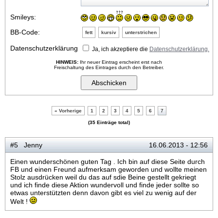
Smileys:
BB-Code:
fett
kursiv
unterstrichen
Datenschutzerklärung
Ja, ich akzeptiere die
Datenschutzerklärung.
HINWEIS:
Ihr neuer Eintrag erscheint erst nach
Freischaltung des Eintrages durch den Betreiber.
« Vorherige
1
2
3
4
5
6
7
(35 Einträge total)
#5 Jenny
16.06.2013 - 12:56
Einen wunderschönen guten Tag . Ich bin auf diese Seite durch
FB und einen Freund aufmerksam geworden und wollte meinen
Stolz ausdrücken weil du das auf sdie Beine gestellt gekriegt
und ich finde diese Aktion wundervoll und finde jeder sollte so
etwas unterstützten denn davon gibt es viel zu wenig auf der
Welt !