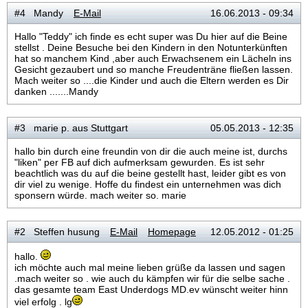
#4 Mandy
E-Mail
16.06.2013 - 09:34
Hallo "Teddy" ich finde es echt super was Du hier auf die Beine
stellst . Deine Besuche bei den Kindern in den Notunterkünften
hat so manchem Kind ,aber auch Erwachsenem ein Lächeln ins
Gesicht gezaubert und so manche Freudenträne fließen lassen.
Mach weiter so ....die Kinder und auch die Eltern werden es Dir
danken .......Mandy
#3 marie p. aus Stuttgart
05.05.2013 - 12:35
hallo bin durch eine freundin von dir die auch meine ist, durchs
"liken" per FB auf dich aufmerksam gewurden. Es ist sehr
beachtlich was du auf die beine gestellt hast, leider gibt es von
dir viel zu wenige. Hoffe du findest ein unternehmen was dich
sponsern würde. mach weiter so. marie
#2 Steffen husung
E-Mail
Homepage
12.05.2012 - 01:25
hallo.
ich möchte auch mal meine lieben grüße da lassen und sagen
.mach weiter so . wie auch du kämpfen wir für die selbe sache .
das gesamte team East Underdogs MD.ev wünscht weiter hinn
viel erfolg . lg