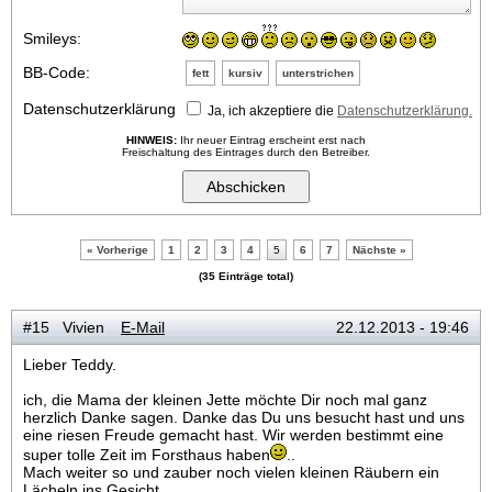
Smileys:
BB-Code:
fett
kursiv
unterstrichen
Datenschutzerklärung
Ja, ich akzeptiere die
Datenschutzerklärung.
HINWEIS:
Ihr neuer Eintrag erscheint erst nach
Freischaltung des Eintrages durch den Betreiber.
« Vorherige
1
2
3
4
5
6
7
Nächste »
(35 Einträge total)
#15 Vivien
E-Mail
22.12.2013 - 19:46
Lieber Teddy.
ich, die Mama der kleinen Jette möchte Dir noch mal ganz
herzlich Danke sagen. Danke das Du uns besucht hast und uns
eine riesen Freude gemacht hast. Wir werden bestimmt eine
super tolle Zeit im Forsthaus haben
..
Mach weiter so und zauber noch vielen kleinen Räubern ein
Lächeln ins Gesicht..