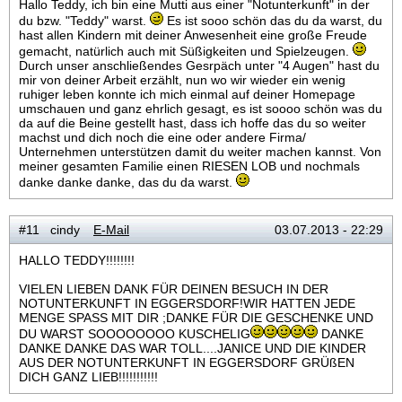
Hallo Teddy, ich bin eine Mutti aus einer "Notunterkunft" in der
du bzw. "Teddy" warst.
Es ist sooo schön das du da warst, du
hast allen Kindern mit deiner Anwesenheit eine große Freude
gemacht, natürlich auch mit Süßigkeiten und Spielzeugen.
Durch unser anschließendes Gesrpäch unter "4 Augen" hast du
mir von deiner Arbeit erzählt, nun wo wir wieder ein wenig
ruhiger leben konnte ich mich einmal auf deiner Homepage
umschauen und ganz ehrlich gesagt, es ist soooo schön was du
da auf die Beine gestellt hast, dass ich hoffe das du so weiter
machst und dich noch die eine oder andere Firma/
Unternehmen unterstützen damit du weiter machen kannst. Von
meiner gesamten Familie einen RIESEN LOB und nochmals
danke danke danke, das du da warst.
#11 cindy
E-Mail
03.07.2013 - 22:29
HALLO TEDDY!!!!!!!!
VIELEN LIEBEN DANK FÜR DEINEN BESUCH IN DER
NOTUNTERKUNFT IN EGGERSDORF!WIR HATTEN JEDE
MENGE SPASS MIT DIR ;DANKE FÜR DIE GESCHENKE UND
DU WARST SOOOOOOOO KUSCHELIG
DANKE
DANKE DANKE DAS WAR TOLL....JANICE UND DIE KINDER
AUS DER NOTUNTERKUNFT IN EGGERSDORF GRÜßEN
DICH GANZ LIEB!!!!!!!!!!!